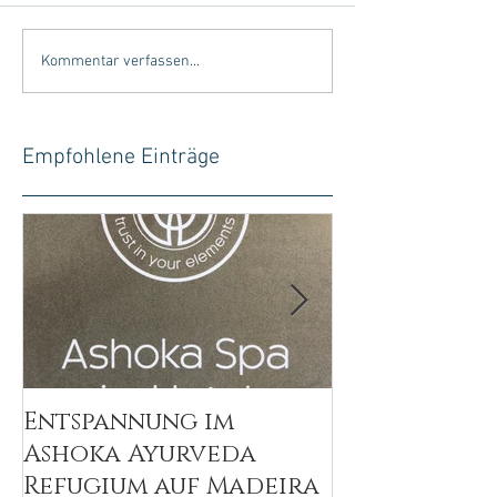
Kommentar verfassen...
Empfohlene Einträge
Entspannung im
Wellsystem S
Ashoka Ayurveda
Massage mit
Refugium auf Madeira
Sinnen geni