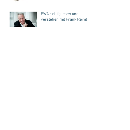
Fitness, SPA, Hotel...
BWA richtig lesen und
verstehen mit Frank Reinitz
DER EXPERTENAUSTAUSCH
„HYBRID-SPA“ mit Frank
Böhme & Bernhard Sander
Hybrid-SPA, der
Expertenaustausch
Hybrid-SPA und
Überbrückungshilfen...
Martina Schumann onAir! |