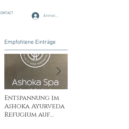
CONTACT
Anmelden
Empfohlene Einträge
n
Entspannung im
Wellsystem Spa -
Ashoka Ayurveda
Massage mit alle
Refugium auf
Sinnen genießen 
Madeira
entspannen