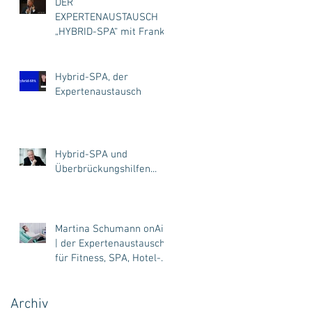
DER
EXPERTENAUSTAUSCH
„HYBRID-SPA“ mit Frank
Böhme & Bernhard
Sander
Hybrid-SPA, der
Expertenaustausch
Hybrid-SPA und
Überbrückungshilfen...
Martina Schumann onAir!
| der Expertenaustausch
für Fitness, SPA, Hotel-
SPA, Kosmetik | Hybrid-
SPA
Archiv