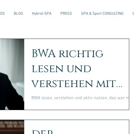
EOS
BLOG
Hybrid-SPA
PRESS
SPA & Sport CONSULTING
BWA richtig
lesen und
verstehen mit
Frank Reinitz
BWA lesen, verstehen und aktiv nutzen, das war mei
Thema am 28.07.2021 Erstaunlich, dass sich so
wenige Unternehmer dafür interessieren,...