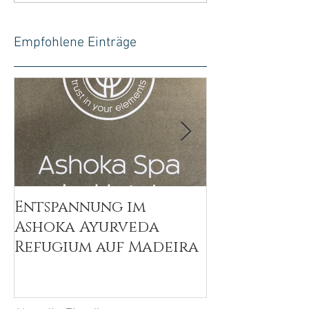
Empfohlene Einträge
Entspannung im
Wellsystem S
Ashoka Ayurveda
Massage mit
Refugium auf Madeira
Sinnen geni
entspannen