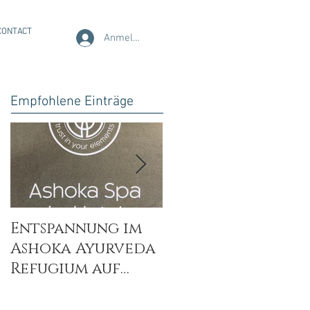
CONTACT
Anmelden
Empfohlene Einträge
Entspannung im
Wellsystem Spa -
Ashoka Ayurveda
Massage mit alle
Refugium auf
Sinnen genießen 
Madeira
entspannen