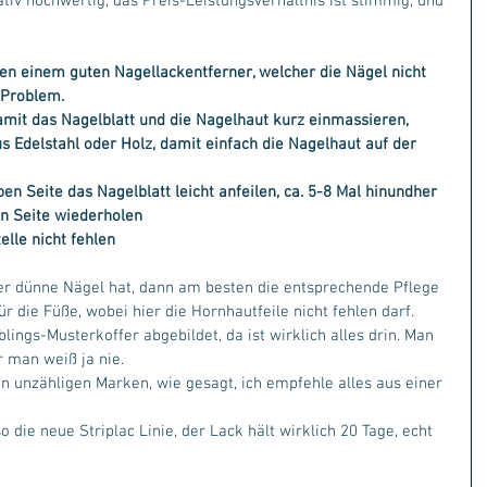
ativ hochwertig, das Preis-Leistungsverhältnis ist stimmig, und 
ben einem guten Nagellackentferner, welcher die Nägel nicht 
 Problem.
it das Nagelblatt und die Nagelhaut kurz einmassieren,
 Edelstahl oder Holz, damit einfach die Nagelhaut auf der 
ben Seite das Nagelblatt leicht anfeilen, ca. 5-8 Mal hinundher 
n Seite wiederholen
elle nicht fehlen
r dünne Nägel hat, dann am besten die entsprechende Pflege 
ür die Füße, wobei hier die Hornhautfeile nicht fehlen darf.
ings-Musterkoffer abgebildet, da ist wirklich alles drin. Man 
r man weiß ja nie.
on unzähligen Marken, wie gesagt, ich empfehle alles aus einer 
die neue Striplac Linie, der Lack hält wirklich 20 Tage, echt 