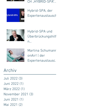
CH „HYBRID-SPA“
mit Frank Böhme &
Hybrid-SPA, der
Bernhard Sander
Expertenaustausch
Hybrid-SPA und
Überbrückungshilfe
n...
Martina Schumann
onAir! | der
Expertenaustausch
für Fitness, SPA,
Archiv
Hotel-SPA,
Kosmetik | Hybrid-
Juli 2022
(3)
3 Beiträge
SPA
Juni 2022
(1)
1 Beitrag
März 2022
(1)
1 Beitrag
November 2021
(3)
3 Beiträge
Juni 2021
(1)
1 Beitrag
Mai 2021
(2)
2 Beiträge