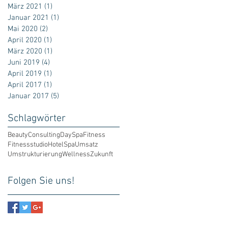
März 2021
(1)
1 Beitrag
Januar 2021
(1)
1 Beitrag
Mai 2020
(2)
2 Beiträge
April 2020
(1)
1 Beitrag
März 2020
(1)
1 Beitrag
Juni 2019
(4)
4 Beiträge
April 2019
(1)
1 Beitrag
April 2017
(1)
1 Beitrag
Januar 2017
(5)
5 Beiträge
Schlagwörter
Beauty
Consulting
DaySpa
Fitness
Fitnessstudio
Hotel
Spa
Umsatz
Umstrukturierung
Wellness
Zukunft
Folgen Sie uns!