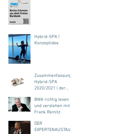
Hybrid-SPA |
Konzeptidee
Zusammenfassung
Hybrid-SPA
2020/2021 | der
Expertenaustausch
BWA richtig lesen
für Fitness, SPA,
und verstehen mit
Hotel...
Frank Reinitz
DER
EXPERTENAUSTAUS