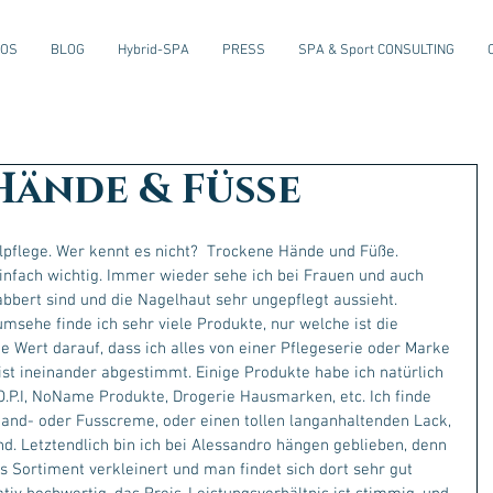
EOS
BLOG
Hybrid-SPA
PRESS
SPA & Sport CONSULTING
Hände & Füße
elpflege. Wer kennt es nicht?  Trockene Hände und Füße. 
infach wichtig. Immer wieder sehe ich bei Frauen und auch 
bbert sind und die Nagelhaut sehr ungepflegt aussieht.
msehe finde ich sehr viele Produkte, nur welche ist die 
e Wert darauf, dass ich alles von einer Pflegeserie oder Marke 
st ineinander abgestimmt. Einige Produkte habe ich natürlich 
 O.P.I, NoName Produkte, Drogerie Hausmarken, etc. Ich finde 
and- oder Fusscreme, oder einen tollen langanhaltenden Lack, 
nd. Letztendlich bin ich bei Alessandro hängen geblieben, denn 
s Sortiment verkleinert und man findet sich dort sehr gut 