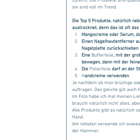
zurecht. Die Produkte sind qualit
sie sind voll im Trend.
Die Top 5 Produkte, natürlich ne
austrocknet, denn das ist oft das
Mangocreme oder Serum, dam
Einen Nagelhautentferner aus
Nagelplatte zurückschieben
Eine 
Bufferfeile
, mit der gro
bewegen, dann mit der feine
Die 
Polierfeile
 darf an der St
H
andcreme verwenden
Je nachdem ob man brüchige ode
auftragen. Das gleiche gilt auch f
Im Foto habe ich mal meinen Liebl
braucht natürlich nicht alles, abe
Alle Produkte gibt es natürlich v
Hand.
Am liebsten verwende ich sowieso 
der Hammer.